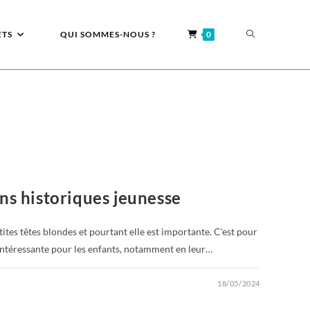
ETS
QUI SOMMES-NOUS ?
0
ns historiques jeunesse
etites têtes blondes et pourtant elle est importante. C'est pour
e intéressante pour les enfants, notamment en leur…
18/05/2024