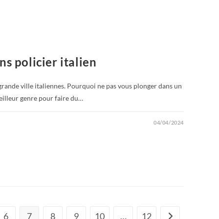
s policier italien
 grande ville italiennes. Pourquoi ne pas vous plonger dans un
meilleur genre pour faire du…
04/04/2024
6
7
8
9
10
…
12