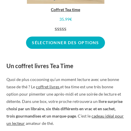
Coffret Tea time
35.99
€
Noté
1
5.00
sur 5 basé
SÉLECTIONNER DES OPTIONS
sur
notation
client
Un coffret livres Tea Time
Quoi de plus cocooning qu’un moment lecture avec une bonne
tasse de thé ? Le
coffret livres
et tea time est une très bonne
option pour pimenter une après-midi et une soirée de lecture et
détente. Dans une box, votre proche retrouvera un
livre surprise
choisi par un libraire, six thés différents en vrac et en sachet,
trois gourmandises et un marque-page
. C’est le
cadeau idéal pour
un lecteur
amateur de thé.