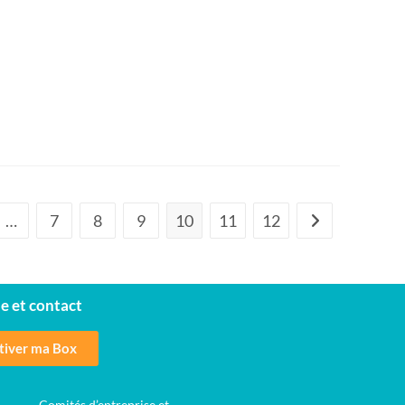
…
7
8
9
10
11
12
e et contact
tiver ma Box
Comités d’entreprise et