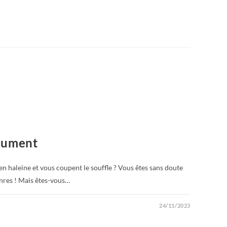
olument
en haleine et vous coupent le souffle ? Vous êtes sans doute
enres ! Mais êtes-vous…
24/11/2023