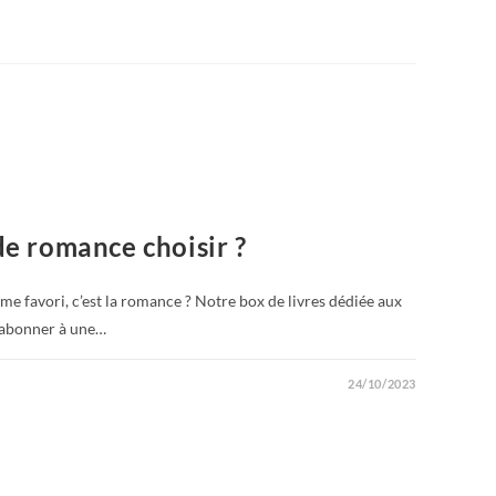
de romance choisir ?
ème favori, c’est la romance ? Notre box de livres dédiée aux
S’abonner à une…
24/10/2023