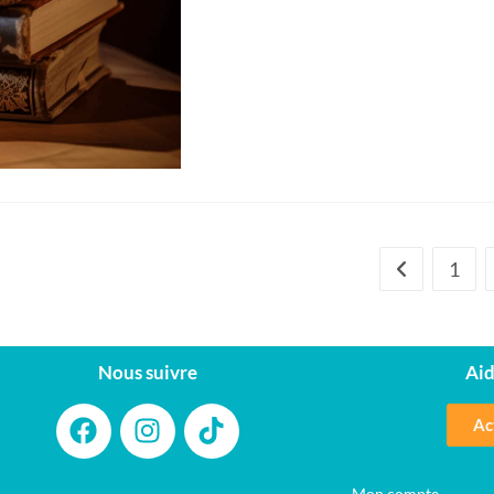
1
Nous suivre
Aid
Ac
Mon compte