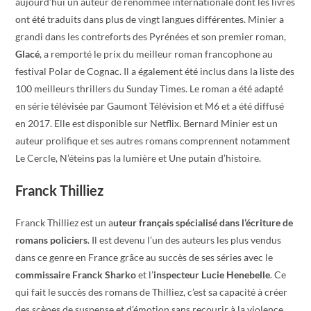
aujourd’hui un auteur de renommée internationale dont les livres
ont été traduits dans plus de vingt langues différentes. Minier a
grandi dans les contreforts des Pyrénées et son premier roman,
Glacé
, a remporté le prix du meilleur roman francophone au
festival Polar de Cognac. Il a également été inclus dans la liste des
100 meilleurs thrillers du Sunday Times. Le roman a été adapté
en série télévisée par Gaumont Télévision et M6 et a été diffusé
en 2017. Elle est disponible sur Netflix. Bernard Minier est un
auteur prolifique et ses autres romans comprennent notamment
Le Cercle, N’éteins pas la lumière et Une putain d’histoire.
Franck Thilliez
Franck Thilliez est un a
uteur français spécialisé dans l’écriture de
romans policiers
. Il est devenu l’un des auteurs les plus vendus
dans ce genre en France grâce au succès de ses séries avec le
commissaire Franck Sharko
et l’
inspecteur Lucie Henebelle
. Ce
qui fait le succès des romans de Thilliez, c’est sa capacité à créer
des scènes de suspense et d’émotion sans recourir à la violence