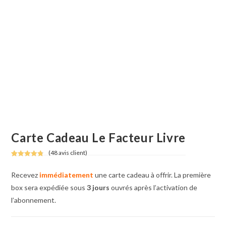
Carte Cadeau Le Facteur Livre
(
48
avis client)
Noté
48
4.81
sur 5
Recevez
immédiatement
une carte cadeau à offrir. La première
basé sur
box sera expédiée sous
3 jours
ouvrés après l’activation de
notations
l’abonnement.
client