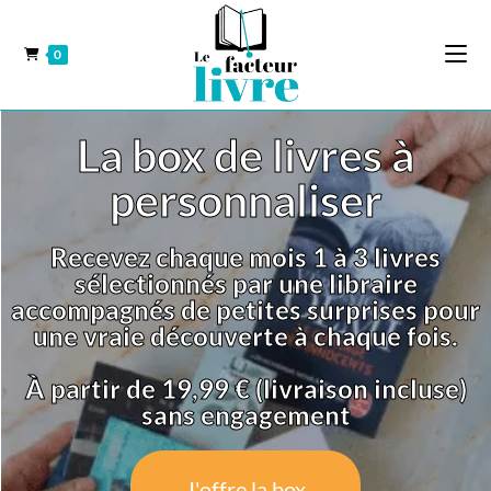
0
La box de livres à
personnaliser
Recevez chaque mois 1 à 3 livres
sélectionnés par une libraire
accompagnés de petites surprises pour
une vraie découverte à chaque fois.
À partir de 19,99 € (livraison incluse)
sans engagement
J'offre la box