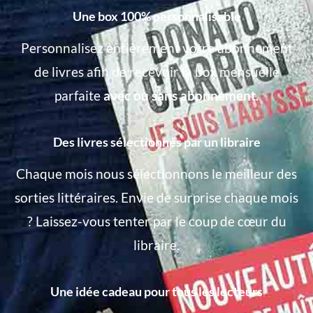
Une box 100% personnalisable
Personnalisez entièrement votre abonnement
de livres afin de recevoir la box mensuelle
parfaite
avec ou sans abonnement.
Des livres sélectionnés par un libraire
Chaque mois nous sélectionnons le meilleur des
sorties littéraires. Envie de surprise chaque mois
? Laissez-vous tenter par le coup de cœur du
libraire.
Une idée cadeau pour tous les lecteurs