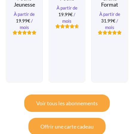
Jeunesse
Format
À partir de
À partir de
À partir de
19.99
€
/
19.99
€
/
31.99
€
/
mois
mois
mois
25
Noté
4.72
sur 5
1
Noté
5.00
6
Noté
5.00
basé sur
sur 5 basé
sur 5 basé
notations
sur
notation
sur
client
client
notations
client
Voir tous les abonnements
Offrir une carte cadeau